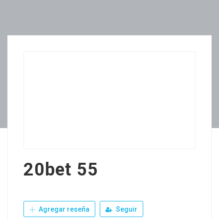
20bet 55
Agregar reseña
Seguir