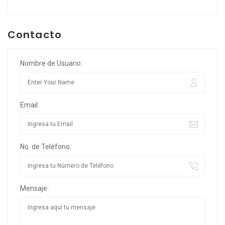
Contacto
Nombre de Usuario:
Email:
No. de Teléfono:
Mensaje: