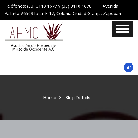
Teléfonos: (33) 3110 1677 y (33) 3110 1678 Avenida
Vallarta #6503 local E-17, Colonia Ciudad Granja, Zapopan
Home
Blog Details