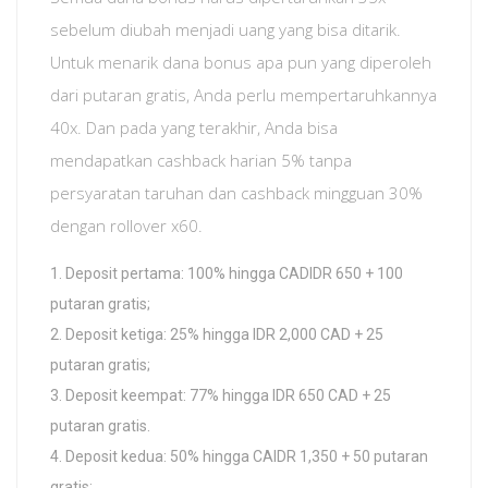
sebelum diubah menjadi uang yang bisa ditarik.
Untuk menarik dana bonus apa pun yang diperoleh
dari putaran gratis, Anda perlu mempertaruhkannya
40x. Dan pada yang terakhir, Anda bisa
mendapatkan cashback harian 5% tanpa
persyaratan taruhan dan cashback mingguan 30%
dengan rollover x60.
Deposit pertama: 100% hingga CADIDR 650 + 100
putaran gratis;
Deposit ketiga: 25% hingga IDR 2,000 CAD + 25
putaran gratis;
Deposit keempat: 77% hingga IDR 650 CAD + 25
putaran gratis.
Deposit kedua: 50% hingga CAIDR 1,350 + 50 putaran
gratis;