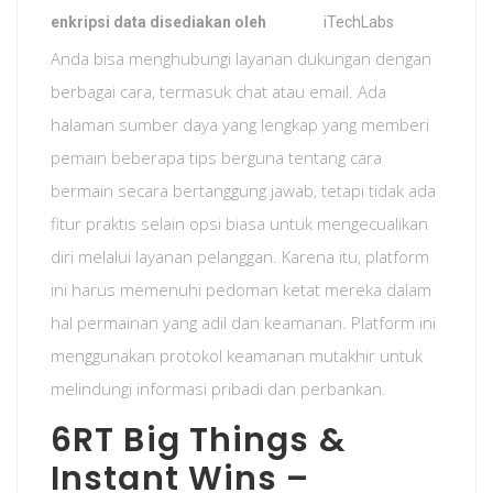
enkripsi data disediakan oleh
iTechLabs
Anda bisa menghubungi layanan dukungan dengan
berbagai cara, termasuk chat atau email. Ada
halaman sumber daya yang lengkap yang memberi
pemain beberapa tips berguna tentang cara
bermain secara bertanggung jawab, tetapi tidak ada
fitur praktis selain opsi biasa untuk mengecualikan
diri melalui layanan pelanggan. Karena itu, platform
ini harus memenuhi pedoman ketat mereka dalam
hal permainan yang adil dan keamanan. Platform ini
menggunakan protokol keamanan mutakhir untuk
melindungi informasi pribadi dan perbankan.
6RT Big Things &
Instant Wins –