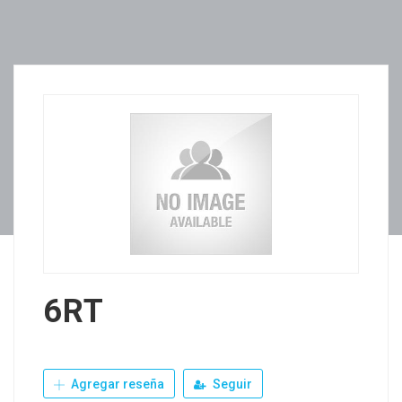
6RT
Agregar reseña
Seguir