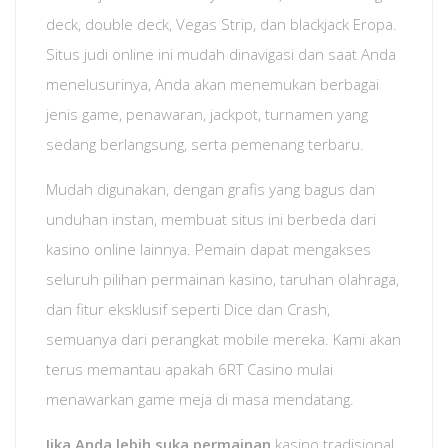
deck, double deck, Vegas Strip, dan blackjack Eropa.
Situs judi online ini mudah dinavigasi dan saat Anda
menelusurinya, Anda akan menemukan berbagai
jenis game, penawaran, jackpot, turnamen yang
sedang berlangsung, serta pemenang terbaru.
Mudah digunakan, dengan grafis yang bagus dan
unduhan instan, membuat situs ini berbeda dari
kasino online lainnya. Pemain dapat mengakses
seluruh pilihan permainan kasino, taruhan olahraga,
dan fitur eksklusif seperti Dice dan Crash,
semuanya dari perangkat mobile mereka. Kami akan
terus memantau apakah 6RT Casino mulai
menawarkan game meja di masa mendatang.
Jika Anda lebih suka permainan
kasino tradisional,