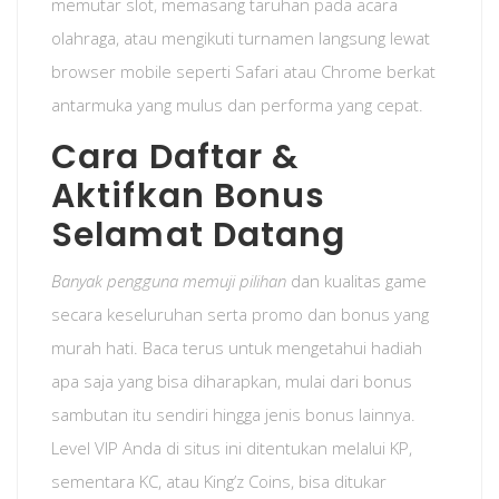
memutar slot, memasang taruhan pada acara
olahraga, atau mengikuti turnamen langsung lewat
browser mobile seperti Safari atau Chrome berkat
antarmuka yang mulus dan performa yang cepat.
Cara Daftar &
Aktifkan Bonus
Selamat Datang
Banyak pengguna memuji pilihan
dan kualitas game
secara keseluruhan serta promo dan bonus yang
murah hati. Baca terus untuk mengetahui hadiah
apa saja yang bisa diharapkan, mulai dari bonus
sambutan itu sendiri hingga jenis bonus lainnya.
Level VIP Anda di situs ini ditentukan melalui KP,
sementara KC, atau King’z Coins, bisa ditukar