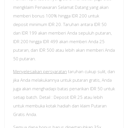
mengklaim Penawaran Selamat Datang yang akan
memberi bonus 100% hingga IDR 200 untuk
deposit minimum IDR 20. Taruhan antara IDR 50
dan IDR 199 akan memberi Anda sepuluh putaran,
IDR 200 hingga IDR 499 akan memberi Anda 25
putaran, dan IDR 500 atau lebih akan memberi Anda
50 putaran.
Menyelesaikan persyaratan
taruhan cukup sulit, dan
jika Anda melakukannya untuk putaran gratis, Anda
juga akan menghadapi batas penarikan IDR 50 untuk
setiap batch. Detail : Deposit IDR 25 atau lebih
untuk membuka kotak hadiah dan klaim Putaran
Gratis Anda.
Semua dana bonus harus dipertaruhkan 35x