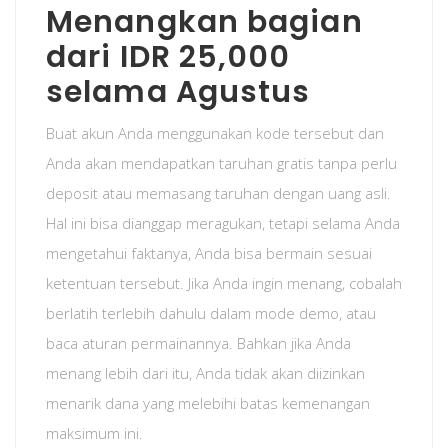
Menangkan bagian
dari IDR 25,000
selama Agustus
Buat akun Anda menggunakan kode tersebut dan
Anda akan mendapatkan taruhan gratis tanpa perlu
deposit atau memasang taruhan dengan uang asli.
Hal ini bisa dianggap meragukan, tetapi selama Anda
mengetahui faktanya, Anda bisa bermain sesuai
ketentuan tersebut. Jika Anda ingin menang, cobalah
berlatih terlebih dahulu dalam mode demo, atau
baca aturan permainannya. Bahkan jika Anda
menang lebih dari itu, Anda tidak akan diizinkan
menarik dana yang melebihi batas kemenangan
maksimum ini.