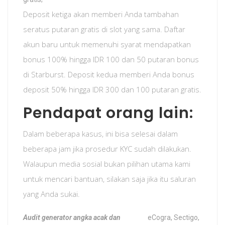
Deposit ketiga akan memberi Anda tambahan
seratus putaran gratis di slot yang sama. Daftar
akun baru untuk memenuhi syarat mendapatkan
bonus 100% hingga IDR 100 dan 50 putaran bonus
di Starburst. Deposit kedua memberi Anda bonus
deposit 50% hingga IDR 300 dan 100 putaran gratis.
Pendapat orang lain:
Dalam beberapa kasus, ini bisa selesai dalam
beberapa jam jika prosedur KYC sudah dilakukan.
Walaupun media sosial bukan pilihan utama kami
untuk mencari bantuan, silakan saja jika itu saluran
yang Anda sukai.
Audit generator angka acak dan
eCogra, Sectigo,