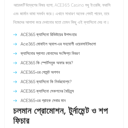
আরেকটি
উদ্বেগের বিষয় হলো, ACE365 Casino শুধু ইংরেজি, ফরাসি
এবং জার্মান ভাষা সমর্থন করে। এখানে সাধারণ অনেক গেমই পাবেন, তবে
নিজেদের আলাদা করে দেখানোর মতো তেমন কিছু এই ক্যাসিনো দেয় না।
ACE365 ক্যাসিনো রিভিউয়ের উপসংহার
Ace365 মোবাইল অ্যাপ
-এর সহযোগী ওয়েবসাইটগুলো
ক্যাসিনোর স্বাগত বোনাসের সংক্ষিপ্ত বিবরণ
ACE365 কি স্পোর্টসবুক অফার করে?
ACE365-এর পেমেন্ট অপশন
ACE365 ক্যাসিনো কি নির্ভরযোগ্য?
ACE365 ক্যাসিনো সেকশনের বৈচিত্র্য
ACE365-এর গ্রাহক সেবার মান
চলমান প্রোমোশন, টুর্নামেন্ট ও শপ
ফিচার