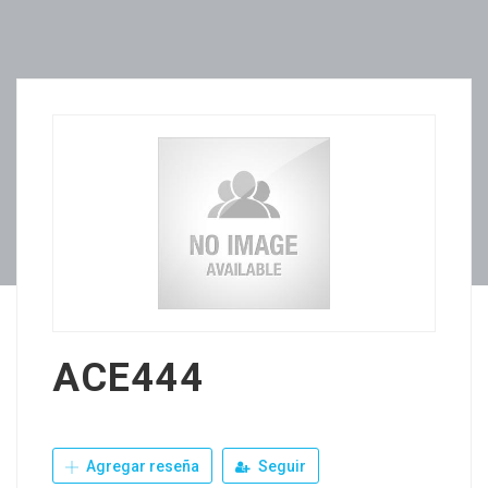
ACE444
Agregar reseña
Seguir