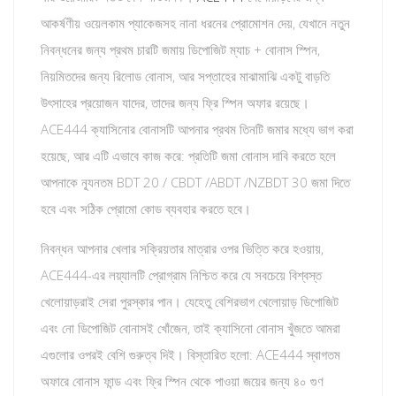
আকর্ষণীয় ওয়েলকাম প্যাকেজসহ নানা ধরনের প্রোমোশন দেয়, যেখানে নতুন
নিবন্ধনের জন্য প্রথম চারটি জমায় ডিপোজিট ম্যাচ + বোনাস স্পিন,
নিয়মিতদের জন্য রিলোড বোনাস, আর সপ্তাহের মাঝামাঝি একটু বাড়তি
উৎসাহের প্রয়োজন যাদের, তাদের জন্য ফ্রি স্পিন অফার রয়েছে।
ACE444 ক্যাসিনোর বোনাসটি আপনার প্রথম তিনটি জমার মধ্যে ভাগ করা
হয়েছে, আর এটি এভাবে কাজ করে: প্রতিটি জমা বোনাস দাবি করতে হলে
আপনাকে ন্যূনতম BDT 20 / CBDT /ABDT /NZBDT 30 জমা দিতে
হবে এবং সঠিক প্রোমো কোড ব্যবহার করতে হবে।
নিবন্ধন আপনার খেলার সক্রিয়তার মাত্রার ওপর ভিত্তি করে হওয়ায়,
ACE444-এর লয়্যালটি প্রোগ্রাম নিশ্চিত করে যে সবচেয়ে বিশ্বস্ত
খেলোয়াড়রাই সেরা পুরস্কার পান। যেহেতু বেশিরভাগ খেলোয়াড় ডিপোজিট
এবং নো ডিপোজিট বোনাসই খোঁজেন, তাই ক্যাসিনো বোনাস খুঁজতে আমরা
এগুলোর ওপরই বেশি গুরুত্ব দিই। বিস্তারিত হলো: ACE444 স্বাগতম
অফারে বোনাস ফান্ড এবং ফ্রি স্পিন থেকে পাওয়া জয়ের জন্য ৪০ গুণ