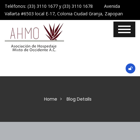
Teléfonos: (33) 3110 1677 y (33) 3110 1678 Avenida
Vallarta #6503 local E-17, Colonia Ciudad Granja, Zapopan
Home
Blog Details