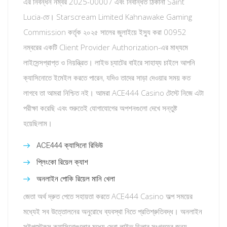
এর নিবন্ধন নম্বর 2025-00007 এবং নিবন্ধিত ঠিকানা Saint
Lucia-তে। Starscream Limited Kahnawake Gaming
Commission কর্তৃক ২০২৫ সালের জুলাইয়ে ইস্যু করা 00952
নম্বরের একটি Client Provider Authorization-এর মাধ্যমে
লাইসেন্সপ্রাপ্ত ও নিয়ন্ত্রিত। লাইভ চ্যাটের বাইরে সাহায্য চাইলে আপনি
ক্যাসিনোতে ইমেইল করতে পারেন, যদিও তাদের সাড়া দেওয়ার সময় কত
লাগবে তা আমরা নিশ্চিত নই। আমরা ACE444 Casino টেস্টে নিজে এটা
পরীক্ষা করেছি এবং শুরুতেই যোগাযোগের অপশনগুলো দেখে সন্তুষ্ট
হয়েছিলাম।
ACE444 ক্যাসিনো রিভিউ
প্লিংকো রিয়েল ক্যাশ
অনলাইন পোকি রিয়েল মানি খেলা
জেতা অর্থ দ্রুত পেতে সহায়তা করতে ACE444 Casino অল্প সময়ের
মধ্যেই সব উত্তোলনের অনুরোধে ব্যবস্থা নিতে প্রতিশ্রুতিবদ্ধ। অনলাইন
সুইপস্টেকস ক্যাসিনোগুলোর মধ্যে সেরা লাইভ ডিলার সংগ্রহের জন্য