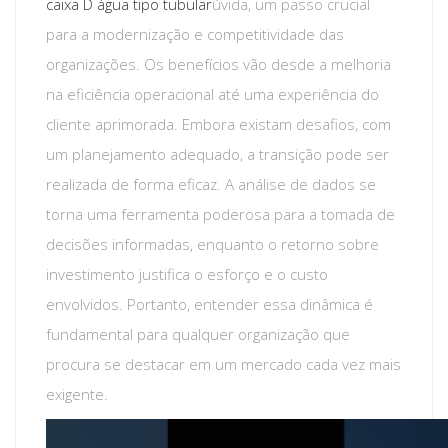
caixa D água tipo tubular
úvida, um passo crucial
para a modernização e competitividade das
organizações. Os benefícios vão desde a melhoria
na eficiência operacional até uma experiência do
cliente aprimorada. Embora existam desafios, com
um planejamento adequado, a transição pode ser
realizada de forma eficaz. A análise de dados se
torna uma ferramenta poderosa para a tomada de
decisões informadas, enquanto o retorno sobre
investimento justifica o esforço e o custo
envolvidos. Portanto, entender essa dinâmica é
fundamental para qualquer organização que
procura se destacar em um mercado cada vez mais
exigente.