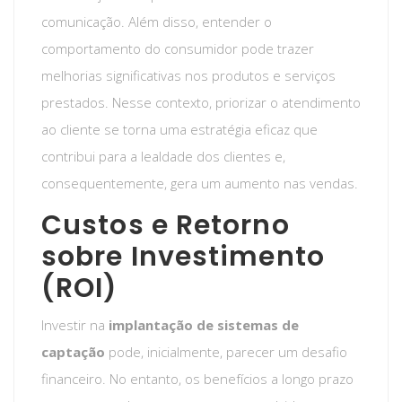
comunicação. Além disso, entender o
comportamento do consumidor pode trazer
melhorias significativas nos produtos e serviços
prestados. Nesse contexto, priorizar o atendimento
ao cliente se torna uma estratégia eficaz que
contribui para a lealdade dos clientes e,
consequentemente, gera um aumento nas vendas.
Custos e Retorno
sobre Investimento
(ROI)
Investir na
implantação de sistemas de
captação
pode, inicialmente, parecer um desafio
financeiro. No entanto, os benefícios a longo prazo