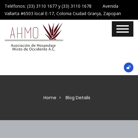
Teléfonos: (33) 3110 1677 y (33) 3110 1678 Avenida
Vallarta #6503 local E-17, Colonia Ciudad Granja, Zapopan
Home
Blog Details