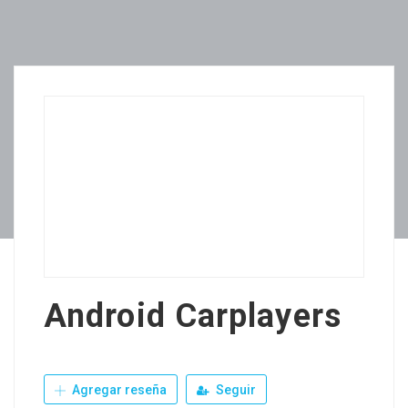
Android Carplayers
Agregar reseña
Seguir