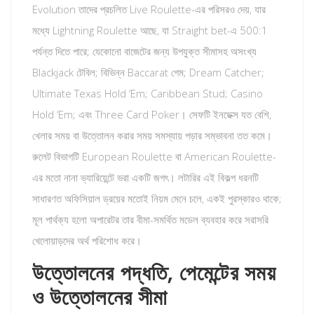
Evolution তাদের প্রচলিত Live Roulette-এর পরিসরও দেয়, যার
মধ্যে Lightning Roulette আছে, যা Straight bet-এ 500:1
পর্যন্ত দিতে পারে; যেকোনো বাজেটের জন্য উপযুক্ত সীমাসহ অসংখ্য
Blackjack টেবিল; বিভিন্ন Baccarat গেম; Dream Catcher;
Ultimate Texas Hold ‘Em; Caribbean Stud; Casino
Hold ‘Em; এবং Three Card Poker। সেফটি ইনডেক্স যত বেশি,
খেলার সময় বা উত্তোলন করার সময় সমস্যায় পড়ার সম্ভাবনা তত কমে।
রুলেট বিভাগটি European Roulette বা American Roulette-
এর মতো নানা ভ্যারিয়েন্টে ভরা একটি জগৎ। লটারির এই বিকল্প ধরনটি
সাধারণত অফিসিয়াল ড্রয়ের মতোই নিয়ম মেনে চলে, একই পুরস্কারও থাকে;
মূল পার্থক্য হলো অপারেটর তার বীমা-সমর্থিত মডেল ব্যবহার করে সরাসরি
খেলোয়াড়দের অর্থ পরিশোধ করে।
উত্তোলনের পদ্ধতি, পেমেন্টের সময়
ও উত্তোলনের সীমা