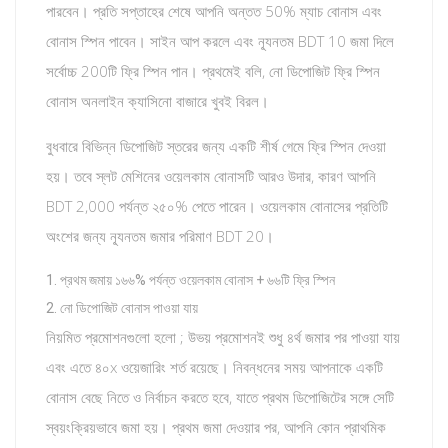
পারবেন। প্রতি সপ্তাহের শেষে আপনি অন্তত 50% ম্যাচ বোনাস এবং
বোনাস স্পিন পাবেন। সাইন আপ করলে এবং ন্যূনতম BDT 10 জমা দিলে
সর্বোচ্চ 200টি ফ্রি স্পিন পান। প্রথমেই বলি, নো ডিপোজিট ফ্রি স্পিন
বোনাস অনলাইন ক্যাসিনো বাজারে খুবই বিরল।
বুধবারে বিভিন্ন ডিপোজিট স্তরের জন্য একটি শীর্ষ গেমে ফ্রি স্পিন দেওয়া
হয়। তবে স্লট মেশিনের ওয়েলকাম বোনাসটি আরও উদার, কারণ আপনি
BDT 2,000 পর্যন্ত ২৫০% পেতে পারেন। ওয়েলকাম বোনাসের প্রতিটি
অংশের জন্য ন্যূনতম জমার পরিমাণ BDT 20।
প্রথম জমায় ১৬৬% পর্যন্ত ওয়েলকাম বোনাস + ৬৬টি ফ্রি স্পিন
নো ডিপোজিট বোনাস পাওয়া যায়
নিয়মিত প্রমোশনগুলো হলো ; উভয় প্রমোশনই শুধু ৪র্থ জমার পর পাওয়া যায়
এবং এতে ৪০x ওয়েজারিং শর্ত রয়েছে। নিবন্ধনের সময় আপনাকে একটি
বোনাস বেছে নিতে ও নির্বাচন করতে হবে, যাতে প্রথম ডিপোজিটের সঙ্গে সেটি
স্বয়ংক্রিয়ভাবে জমা হয়। প্রথম জমা দেওয়ার পর, আপনি কোন প্রাথমিক