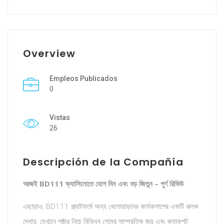
Overview
Empleos Publicados
0
Vistas
26
Descripción de la Compañía
আজই BD111 ক্যাসিনোতে যোগ দিন এবং বড় জিতুন – পূর্ণ রিভিউ
এছাড়াও, BD111 প্ল্যাটফর্মে অন্য খেলোয়াড়দের কার্যকলাপের একটি ঝলক
দেখায়, যেখানে পৃষ্ঠার নিচে বিভিন্ন গেমের সাম্প্রতিক জয় এবং জ্যাকপট