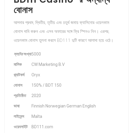
বোনাস
আপনার প্রথম, দ্বিতীয়, তৃতীয় এবং চতুর্থ জমায় ক্যাসিনোর ওয়েলকাম
বোনাস দাবি করুন এবং এসব অফারের সঙ্গে ফ্রি স্পিনও নিন। এরপর,
ওয়েলকাম বোনাস তুলনা করলে BD111 দুটি কারণে আলাদা হয়ে ওঠে।
স্লটের
সংখ্যা
5000
মালিক
CW Marketing B.V
প্ল্যাটফর্ম
Oryx
বোনাস
150% / BDT 150
প্রতিষ্ঠিত
2020
ভাষা
Finnish Norwegian German English
লাইসেন্স
Malta
ওয়েবসাইট
BD111.com