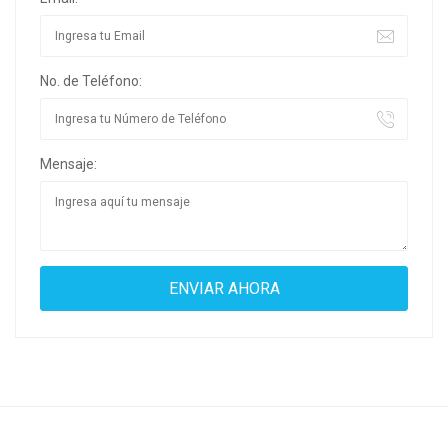
No. de Teléfono:
Mensaje: