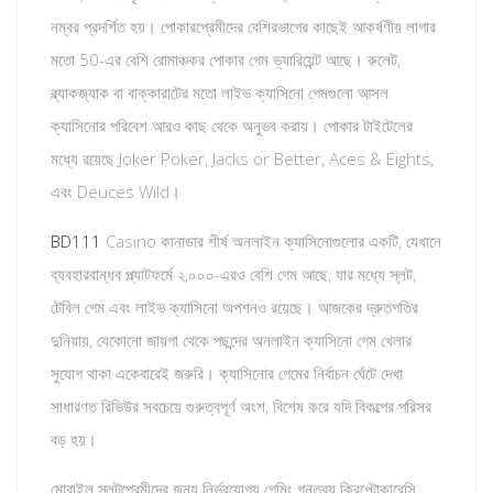
নম্বর প্রদর্শিত হয়। পোকারপ্রেমীদের বেশিরভাগের কাছেই আকর্ষণীয় লাগার
মতো 50-এর বেশি রোমাঞ্চকর পোকার গেম ভ্যারিয়েন্ট আছে। রুলেট,
ব্ল্যাকজ্যাক বা বাক্কারাটের মতো লাইভ ক্যাসিনো গেমগুলো আসল
ক্যাসিনোর পরিবেশ আরও কাছ থেকে অনুভব করায়। পোকার টাইটেলের
মধ্যে রয়েছে Joker Poker, Jacks or Better, Aces & Eights,
এবং Deuces Wild।
BD111
Casino কানাডার শীর্ষ অনলাইন ক্যাসিনোগুলোর একটি, যেখানে
ব্যবহারবান্ধব প্ল্যাটফর্মে ২,০০০-এরও বেশি গেম আছে, যার মধ্যে স্লট,
টেবিল গেম এবং লাইভ ক্যাসিনো অপশনও রয়েছে। আজকের দ্রুতগতির
দুনিয়ায়, যেকোনো জায়গা থেকে পছন্দের অনলাইন ক্যাসিনো গেম খেলার
সুযোগ থাকা একেবারেই জরুরি। ক্যাসিনোর গেমের নির্বাচন ঘেঁটে দেখা
সাধারণত রিভিউর সবচেয়ে গুরুত্বপূর্ণ অংশ, বিশেষ করে যদি বিকল্পের পরিসর
বড় হয়।
মোবাইল স্লটপ্রেমীদের জন্য নির্ভরযোগ্য গেমিং গন্তব্য ক্রিপ্টোকারেন্সি