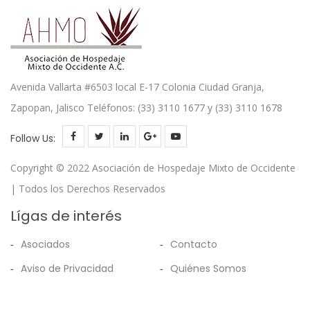
Avenida Vallarta #6503 local E-17 Colonia Ciudad Granja,
Zapopan, Jalisco Teléfonos: (33) 3110 1677 y (33) 3110 1678
Follow Us:
Copyright © 2022 Asociación de Hospedaje Mixto de Occidente
| Todos los Derechos Reservados
Lígas de interés
Asociados
Contacto
Aviso de Privacidad
Quiénes Somos