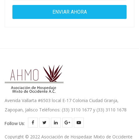
Avenida Vallarta #6503 local E-17 Colonia Ciudad Granja,
Zapopan, Jalisco Teléfonos: (33) 3110 1677 y (33) 3110 1678
Follow Us:
Copyright © 2022 Asociación de Hospedaje Mixto de Occidente