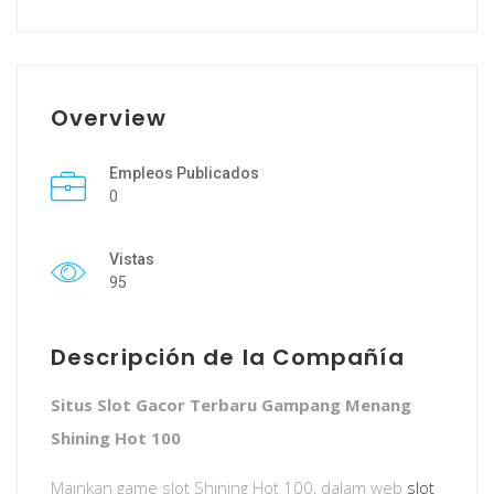
Overview
Empleos Publicados
0
Vistas
95
Descripción de la Compañía
Situs Slot Gacor Terbaru Gampang Menang
Shining Hot 100
Mainkan game slot Shining Hot 100, dalam web
slot