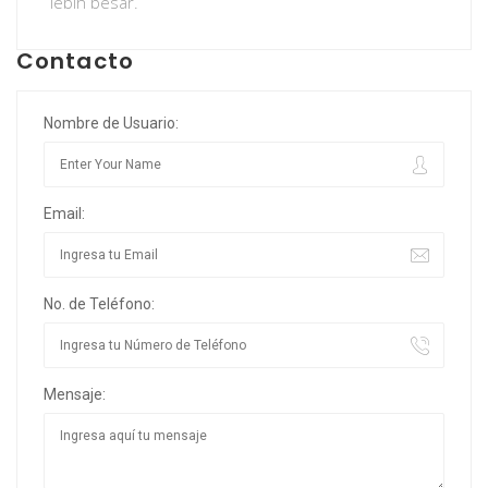
lebih besar.
Contacto
Nombre de Usuario:
Email:
No. de Teléfono:
Mensaje: