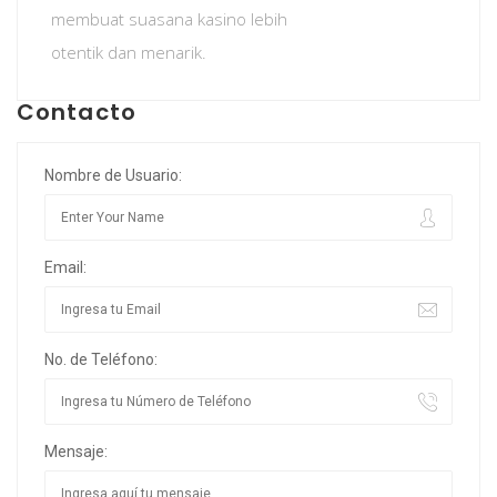
membuat suasana kasino lebih
otentik dan menarik.
Contacto
Nombre de Usuario:
Email:
No. de Teléfono:
Mensaje: