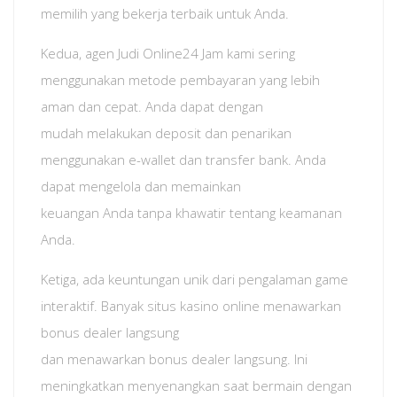
memilih yang bekerja terbaik untuk Anda.
Kedua, agen Judi Online24 Jam kami sering
menggunakan metode pembayaran yang lebih
aman dan cepat. Anda dapat dengan
mudah melakukan deposit dan penarikan
menggunakan e-wallet dan transfer bank. Anda
dapat mengelola dan memainkan
keuangan Anda tanpa khawatir tentang keamanan
Anda.
Ketiga, ada keuntungan unik dari pengalaman game
interaktif. Banyak situs kasino online menawarkan
bonus dealer langsung
dan menawarkan bonus dealer langsung. Ini
meningkatkan menyenangkan saat bermain dengan