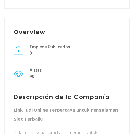
Overview
Empleos Publicados
0
Vistas
90
Descripción de la Compañía
Link Judi Online Terpercaya untuk Pengalaman
Slot Terbaik!
Pelanggan setia kami telah memilih untuk