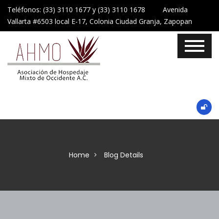
Teléfonos: (33) 3110 1677 y (33) 3110 1678 Avenida
Vallarta #6503 local E-17, Colonia Ciudad Granja, Zapopan
Home
Blog Details