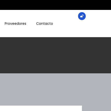
Proveedores
Contacto