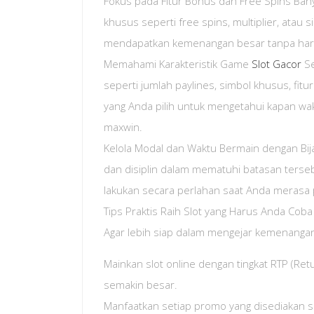
Fokus pada Fitur Bonus dan Free Spins Ban
khusus seperti free spins, multiplier, atau 
mendapatkan kemenangan besar tanpa harus
Memahami Karakteristik Game
Slot Gacor
Se
seperti jumlah paylines, simbol khusus, fitu
yang Anda pilih untuk mengetahui kapan wa
maxwin.
Kelola Modal dan Waktu Bermain dengan Bija
dan disiplin dalam mematuhi batasan terse
lakukan secara perlahan saat Anda merasa
Tips Praktis Raih Slot yang Harus Anda Coba
Agar lebih siap dalam mengejar kemenangan
Mainkan slot online dengan tingkat RTP (Ret
semakin besar.
Manfaatkan setiap promo yang disediakan s