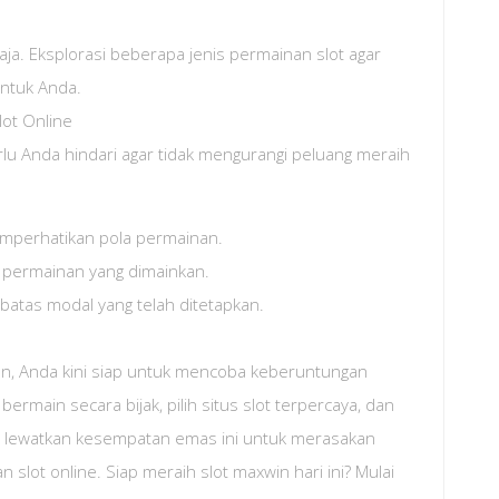
aja. Eksplorasi beberapa jenis permainan slot agar
ntuk Anda.
ot Online
u Anda hindari agar tidak mengurangi peluang meraih
emperhatikan pola permainan.
i permainan yang dimainkan.
atas modal yang telah ditetapkan.
skan, Anda kini siap untuk mencoba keberuntungan
rmain secara bijak, pilih situs slot terpercaya, dan
an lewatkan kesempatan emas ini untuk merasakan
 slot online. Siap meraih slot maxwin hari ini? Mulai