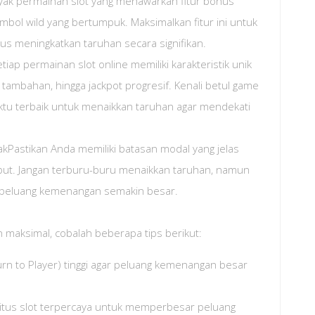
yak permainan slot yang menawarkan fitur bonus
simbol wild yang bertumpuk. Maksimalkan fitur ini untuk
 meningkatkan taruhan secara signifikan.
tiap permainan slot online memiliki karakteristik unik
r tambahan, hingga jackpot progresif. Kenali betul game
ktu terbaik untuk menaikkan taruhan agar mendekati
kPastikan Anda memiliki batasan modal yang jelas
but. Jangan terburu-buru menaikkan taruhan, namun
 peluang kemenangan semakin besar.
 maksimal, cobalah beberapa tips berikut:
urn to Player) tinggi agar peluang kemenangan besar
itus slot terpercaya untuk memperbesar peluang