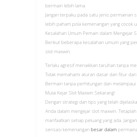
bermain lebih lama.
Jangan terpaku pada satu jenis permainan s
lebih paham pola kemenangan yang cocok u
Kesalahan Umum Pemain dalam Mengejar Sl
Berikut beberapa kesalahan umum yang perl
slot maxwin:
Terlalu agresif menaikkan taruhan tanpa m
Tidak memahami aturan dasar dan fitur dar
Bermain tanpa perhitungan dan melampaui b
Mulai Kejar Slot Maxwin Sekarang!
Dengan strategi dan tips yang telah dijela
Anda dalam mengejar slot maxwin. Tetaplah be
manfaatkan setiap peluang yang ada. Jang
sensasi kemenangan
besar dalam
permainan