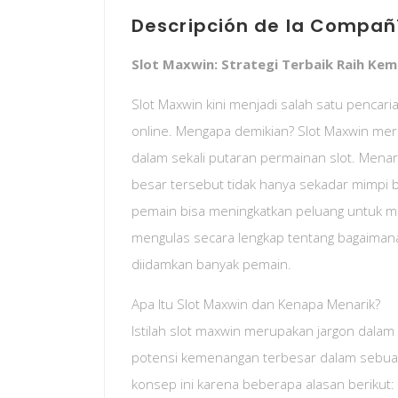
Descripción de la Compañ
Slot Maxwin: Strategi Terbaik Raih Ke
Slot Maxwin kini menjadi salah satu pencari
online. Mengapa demikian? Slot Maxwin mer
dalam sekali putaran permainan slot. Men
besar tersebut tidak hanya sekadar mimpi 
pemain bisa meningkatkan peluang untuk men
mengulas secara lengkap tentang bagaimana
diidamkan banyak pemain.
Apa Itu Slot Maxwin dan Kenapa Menarik?
Istilah slot maxwin merupakan jargon dala
potensi kemenangan terbesar dalam sebuah
konsep ini karena beberapa alasan berikut: