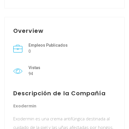
Overview
Empleos Publicados
0
Vistas
94
Descripción de la Compañía
Exodermin
Exodermin es una crema antifúngica destinada al
cuidado de la piel y las uñas afectadas por hongos.