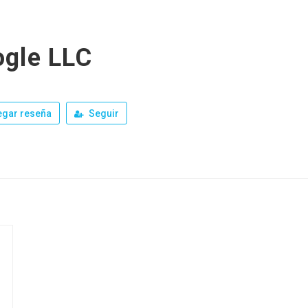
gle LLC
gar reseña
Seguir