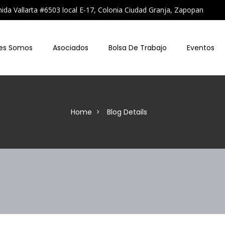
a Vallarta #6503 local E-17, Colonia Ciudad Granja, Zapopan
es Somos
Asociados
Bolsa De Trabajo
Eventos
Home
Blog Details