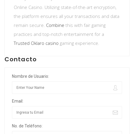
Online Casino. Utilizing state-of-the-art encryption,
the platform ensures all your transactions and data
remain secure.
Combine
this with fair gaming
practices and top-notch entertainment for a
Trusted Oklaro casino
gaming experience.
Contacto
Nombre de Usuario:
Email:
No. de Teléfono: