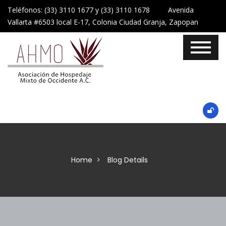
Teléfonos: (33) 3110 1677 y (33) 3110 1678 Avenida
Vallarta #6503 local E-17, Colonia Ciudad Granja, Zapopan
Home
Blog Details