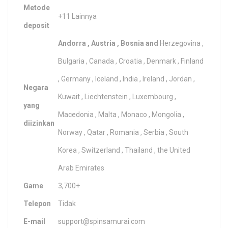
Metode
+11 Lainnya
deposit
Andorra , Austria , Bosnia and
Herzegovina ,
Bulgaria , Canada , Croatia , Denmark , Finland
, Germany , Iceland , India , Ireland , Jordan ,
Negara
Kuwait , Liechtenstein , Luxembourg ,
yang
Macedonia , Malta , Monaco , Mongolia ,
diizinkan
Norway , Qatar , Romania , Serbia , South
Korea , Switzerland , Thailand , the United
Arab Emirates
Game
3,700+
Telepon
Tidak
E-mail
support@spinsamurai.com