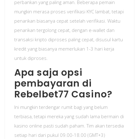
perbankan yang paling aman. Beberapa pemain
mungkin merasa proses verifikasi KYC lambat, tetapi
penarikan biasanya cepat setelah verifikasi. Waktu
penarikan tergolong cepat, dengan e-wallet dan
transaksi kripto diproses paling cepat, disusul kartu
kredit yang biasanya memerlukan 1-3 hari kerja
untuk diproses.
Apa saja opsi
pembayaran di
Rebelbet77 Casino?
Ini mungkin terdengar rumit bagi yang belum
terbiasa, tetapi mereka yang sudah lama bermain di
kasino online pasti sudah paham. Tim akan tersedia
setiap hari dari pukul 09.00-18.00 (GMT+3)