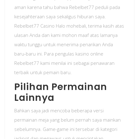
aman karena tahu bahwa Rebelbet77 peduli pada
kesejahteraan saya sekaligus hiburan saya.
Rebelbet77 Casino Halo mohebali, terima kasih atas
ulasan Anda dan kami mohon maaf atas lamanya
waktu tunggu untuk menerima penarikan Anda
baru-baru ini. Para pengulas kasino online
Rebelbet77 kami menilai ini sebagai penawaran
terbaik untuk pemain baru.
Pilihan Permainan
Lainnya
Bahkan saya jadi mencoba beberapa versi
permainan meja yang belum pernah saya mainkan
sebelumnya. Game-game ini tersebar di kategori
jackpot dan megaways untuk menciptakan