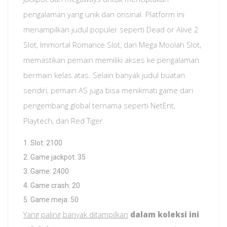
pengalaman yang unik dan orisinal. Platform ini
menampilkan judul populer seperti Dead or Alive 2
Slot, Immortal Romance Slot, dan Mega Moolah Slot,
memastikan pemain memiliki akses ke pengalaman
bermain kelas atas. Selain banyak judul buatan
sendiri, pemain AS juga bisa menikmati game dari
pengembang global ternama seperti NetEnt,
Playtech, dan Red Tiger.
Slot: 2100
Game jackpot: 35
Game: 2400
Game crash: 20
Game meja: 50
Yang paling banyak ditampilkan
dalam koleksi ini