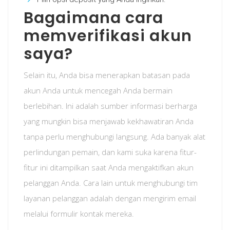
Bagaimana cara
memverifikasi akun
saya?
Selain itu, Anda bisa menerapkan batasan pada
akun Anda untuk mencegah Anda bermain
berlebihan. Ini adalah sumber informasi berharga
yang mungkin bisa menjawab kekhawatiran Anda
tanpa perlu menghubungi langsung. Ada banyak alat
perlindungan pemain, dan kami suka karena fitur-
fitur ini ditampilkan saat Anda mengaktifkan akun
pelanggan Anda. Cara lain untuk menghubungi tim
layanan pelanggan adalah dengan mengirim email
melalui formulir kontak mereka.