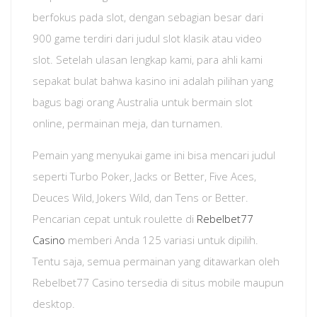
berfokus pada slot, dengan sebagian besar dari
900 game terdiri dari judul slot klasik atau video
slot. Setelah ulasan lengkap kami, para ahli kami
sepakat bulat bahwa kasino ini adalah pilihan yang
bagus bagi orang Australia untuk bermain slot
online, permainan meja, dan turnamen.
Pemain yang menyukai game ini bisa mencari judul
seperti Turbo Poker, Jacks or Better, Five Aces,
Deuces Wild, Jokers Wild, dan Tens or Better.
Pencarian cepat untuk roulette di
Rebelbet77
Casino
memberi Anda 125 variasi untuk dipilih.
Tentu saja, semua permainan yang ditawarkan oleh
Rebelbet77 Casino tersedia di situs mobile maupun
desktop.