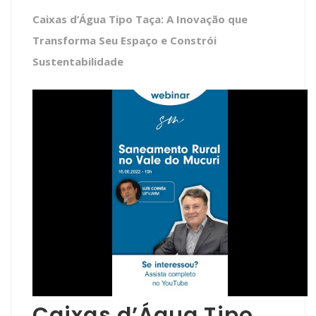
Caixas d’Água Tipo Taça: A Inovação que
Transforma Seu Espaço e Constrói
Sustentabilidade
Caixas d’Água Tipo