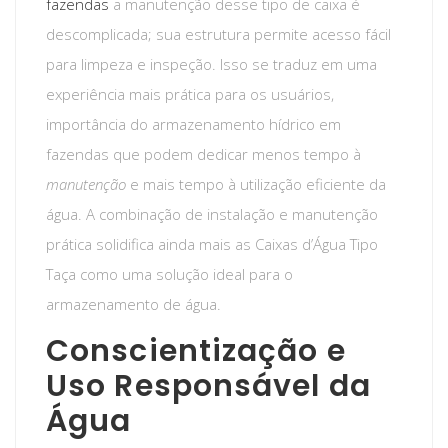
fazendas
a manutenção desse tipo de caixa é
descomplicada; sua estrutura permite acesso fácil
para limpeza e inspeção. Isso se traduz em uma
experiência mais prática para os usuários,
importância do armazenamento hídrico em
fazendas que podem dedicar menos tempo à
manutenção
e mais tempo à utilização eficiente da
água. A combinação de instalação e manutenção
prática solidifica ainda mais as Caixas d’Água Tipo
Taça como uma solução ideal para o
armazenamento de água.
Conscientização e
Uso Responsável da
Água