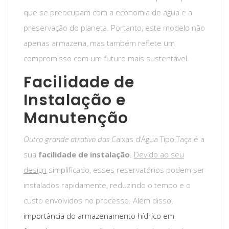
que se preocupam com a economia de água e a
preservação do planeta. Portanto, este modelo não
apenas armazena, mas também reflete um
compromisso com um futuro mais sustentável.
Facilidade de
Instalação e
Manutenção
Outro grande atrativo das
Caixas d’Água Tipo Taça é a
sua
facilidade de instalação
.
Devido ao seu
design
simplificado, esses reservatórios podem ser
instalados rapidamente, reduzindo o tempo e o
custo envolvidos no processo. Além disso,
importância do armazenamento hídrico em