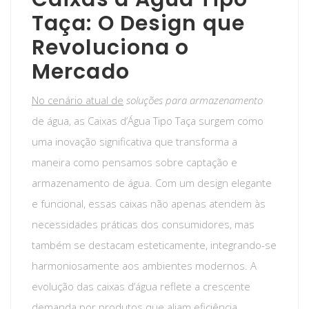
Taça: O Design que
Revoluciona o
Mercado
No cenário atual de
soluções para armazenamento
de água, as Caixas d’Água Tipo Taça surgem como
uma inovação significativa que transforma a
maneira como pensamos sobre captação e
armazenamento de água. Com um design elegante
e funcional, essas caixas não apenas atendem às
necessidades práticas dos consumidores, mas
também se destacam esteticamente, integrando-se
harmoniosamente aos ambientes modernos. A
evolução das caixas d’água reflete a crescente
demanda por produtos que aliam eficiência,