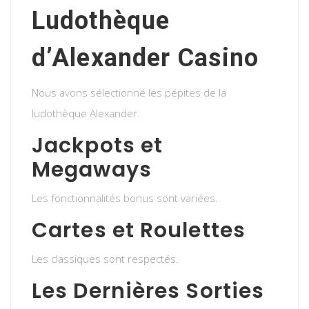
Ludothèque
d’Alexander Casino
Nous avons sélectionné les pépites de la
ludothèque Alexander.
Jackpots et
Megaways
Les fonctionnalités bonus sont variées.
Cartes et Roulettes
Les classiques sont respectés.
Les Dernières Sorties