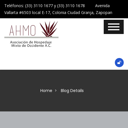
Teléfonos: (33) 3110 1677 y (33) 3110 1678 Avenida
Vallarta #6503 local E-17, Colonia Ciudad Granja, Zapopan
Home
Blog Details