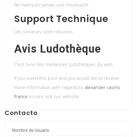
Ne manquez jamais une nouveauté.
Support Technique
Les serveurs sont robustes.
Avis Ludothèque
C’est l’une des meilleures ludothèques du web.
If you loved this post and you would like to receive
more information with regards to
alexander casino
france
assure visit our website.
Contacto
Nombre de Usuario: