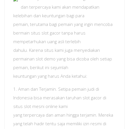
dan terpercaya kami akan mendapatkan
kelebihan dan keuntungan bagi para
pemain, terutama bagi pemain yang ingin mencoba
bermain situs slot gacor tanpa harus
mempetarhukan uang asli terlebih
dahulu. Karena situs kami juga menyediakan
permainan slot demo yang bisa dicoba oleh setiap
pemain, berikut ini sejumlah
keuntungan yang harus Anda ketahui:
1. Aman dan Terjamin. Setipa pemain judi di
Indonesia bisa merasakan taruhan slot gacor di
situs slot mesni online kami
yang terpercaya dan aman hingga terjamin. Mereka
yang telah hadir tentu saja memiliki izin resmi di