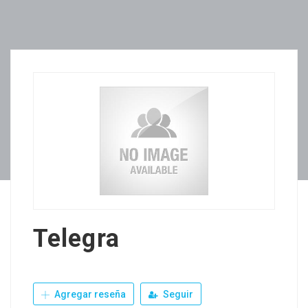
Telegra
Agregar reseña
Seguir