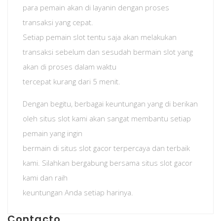
para pemain akan di layanin dengan proses
transaksi yang cepat.
Setiap pemain slot tentu saja akan melakukan
transaksi sebelum dan sesudah bermain slot yang
akan di proses dalam waktu
tercepat kurang dari 5 menit.
Dengan begitu, berbagai keuntungan yang di berikan
oleh situs slot kami akan sangat membantu setiap
pemain yang ingin
bermain di situs slot gacor terpercaya dan terbaik
kami. Silahkan bergabung bersama situs slot gacor
kami dan raih
keuntungan Anda setiap harinya.
Contacto