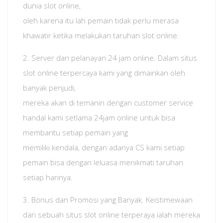
dunia slot online,
oleh karena itu lah pemain tidak perlu merasa
khawatir ketika melakukan taruhan slot online.
2. Server dan pelanayan 24 jam online. Dalam situs
slot online terpercaya kami yang dimainkan oleh
banyak penjudi,
mereka akan di temanin dengan customer service
handal kami setlama 24jam online untuk bisa
membantu setiap pemain yang
memiliki kendala, dengan adanya CS kami setiap
pemain bisa dengan leluasa menikmati taruhan
setiap harinya.
3. Bonus dan Promosi yang Banyak. Keistimewaan
dari sebuah situs slot online terperaya ialah mereka