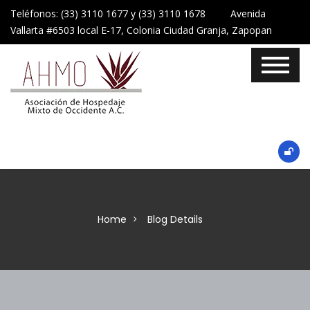
Teléfonos: (33) 3110 1677 y (33) 3110 1678 Avenida
Vallarta #6503 local E-17, Colonia Ciudad Granja, Zapopan
Home
Blog Details