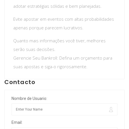
adotar estratégias sólidas e bem planejadas.
Evite apostar em eventos com altas probabilidades
apenas porque parecem lucrativos.
Quanto mais informações você tiver, melhores
serão suas decisões.
Gerencie Seu Bankroll: Defina um orçamento para
suas apostas e siga-o rigorosamente.
Contacto
Nombre de Usuario:
Email: