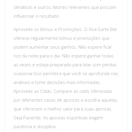
climáticas e outros fatores relevantes que possam
influenciar o resultado.
Aproveite os Bônus e Promoções: O Viva Sorte Bet
oferece regularmente bônus e promoções que
podem aumentar seus ganhos. Não espere ficar
rico da noite para o dia. Não espere ganhar todas
as vezes e esteja preparado para lidar com perdas
ocasionai Isso permitirá que você se aprofunde nas
análises e tome decisões mais informadas.
Aproveite as Odds: Compare as odds oferecidas
por diferentes casas de apostas e escolha aquelas
que oferecem o melhor valor para suas apostas.
Seja Paciente: As apostas esportivas exigem
paciência e disciplina.