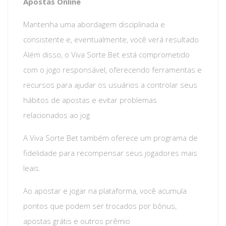
Apostas Online
Mantenha uma abordagem disciplinada e
consistente e, eventualmente, você verá resultado
Além disso, o Viva Sorte Bet está comprometido
com o jogo responsável, oferecendo ferramentas e
recursos para ajudar os usuários a controlar seus
hábitos de apostas e evitar problemas
relacionados ao jog
A Viva Sorte Bet também oferece um programa de
fidelidade para recompensar seus jogadores mais
leais.
Ao apostar e jogar na plataforma, você acumula
pontos que podem ser trocados por bônus,
apostas grátis e outros prêmio