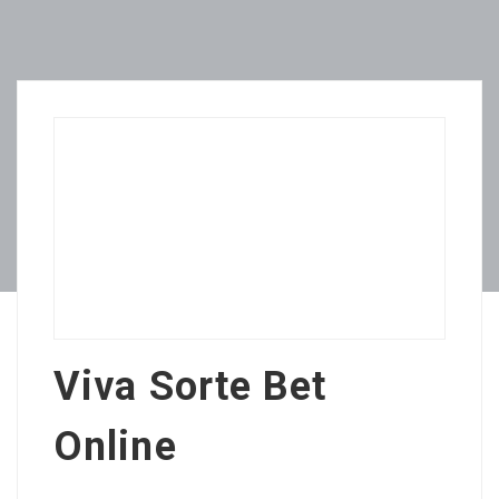
Viva Sorte Bet
Online