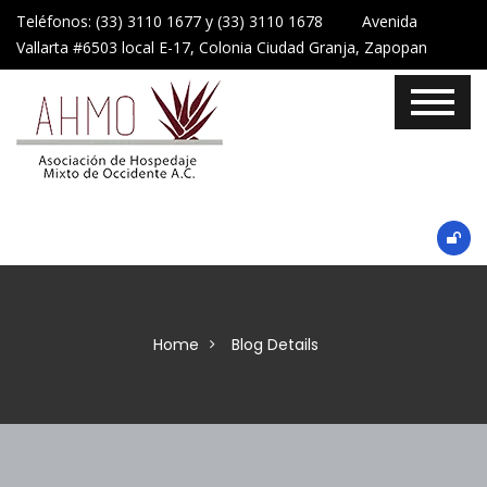
Teléfonos: (33) 3110 1677 y (33) 3110 1678 Avenida
Vallarta #6503 local E-17, Colonia Ciudad Granja, Zapopan
Home
Blog Details