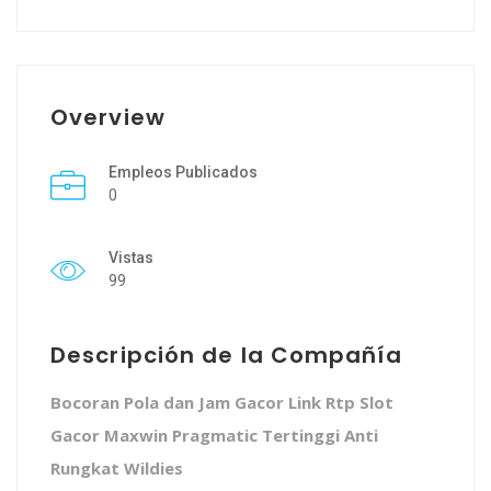
Overview
Empleos Publicados
0
Vistas
99
Descripción de la Compañía
Bocoran Pola dan Jam Gacor Link Rtp Slot
Gacor Maxwin Pragmatic Tertinggi Anti
Rungkat Wildies