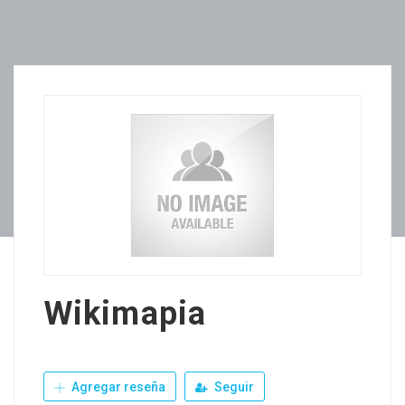
Wikimapia
Agregar reseña
Seguir