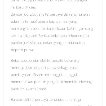
Saran Situs Judi Slot Gacor Maxwin Anti Rungkat
Terbaru Wildies
Bandar judi slot yang terpercaya dan anti rungkat
adalah alternatif utama bagi pemain yang
berkeinginan bermain tanpa kuatir kehilangan uang
secara tidak adil. Berikut beberapa rekomendasi
bandar judi slot terupdate yang mendapatkan
deposit pulsa.
Beberapa bandar slot terupdate sekarang
mendapatkan deposit pulsa sebagai cara
pembayaran. Sistem ini sungguh-sungguh
memudahkan pemain yang tidak memiliki rekening
bank atau kartu kredit.
Bandar slot terpercaya senantiasa menjaga