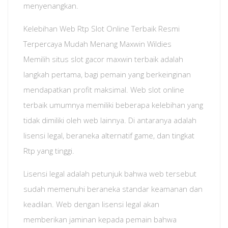
menyenangkan.
Kelebihan Web Rtp Slot Online Terbaik Resmi
Terpercaya Mudah Menang Maxwin Wildies
Memilih situs slot gacor maxwin terbaik adalah
langkah pertama, bagi pemain yang berkeinginan
mendapatkan profit maksimal. Web slot online
terbaik umumnya memiliki beberapa kelebihan yang
tidak dimiliki oleh web lainnya. Di antaranya adalah
lisensi legal, beraneka alternatif game, dan tingkat
Rtp yang tinggi.
Lisensi legal adalah petunjuk bahwa web tersebut
sudah memenuhi beraneka standar keamanan dan
keadilan. Web dengan lisensi legal akan
memberikan jaminan kepada pemain bahwa