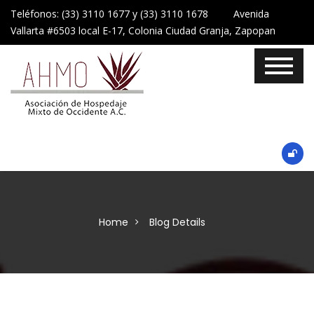
Teléfonos: (33) 3110 1677 y (33) 3110 1678 Avenida
Vallarta #6503 local E-17, Colonia Ciudad Granja, Zapopan
Home
Blog Details