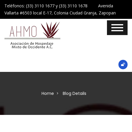
Teléfonos: (33) 3110 1677 y (33) 3110 1678 Avenida
Vallarta #6503 local E-17, Colonia Ciudad Granja, Zapopan
Home
Blog Details