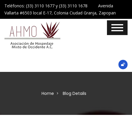
Teléfonos: (33) 3110 1677 y (33) 3110 1678 Avenida
Vallarta #6503 local E-17, Colonia Ciudad Granja, Zapopan
Home
Blog Details