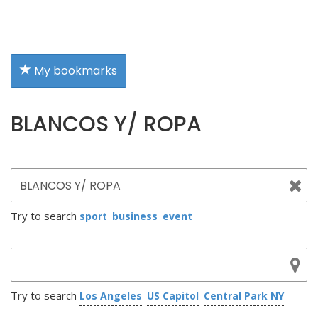
My bookmarks
BLANCOS Y/ ROPA
Try to search
sport
business
event
Try to search
Los Angeles
US Capitol
Central Park NY