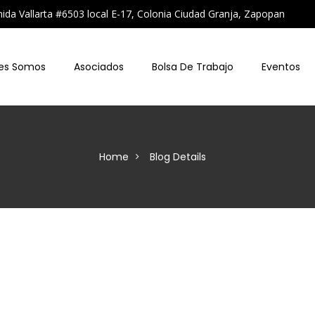
a Vallarta #6503 local E-17, Colonia Ciudad Granja, Zapopan
es Somos
Asociados
Bolsa De Trabajo
Eventos
Home
Blog Details