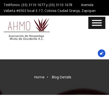
Teléfonos: (33) 3110 1677 y (33) 3110 1678 Avenida
Vallarta #6503 local E-17, Colonia Ciudad Granja, Zapopan
Home
Blog Details