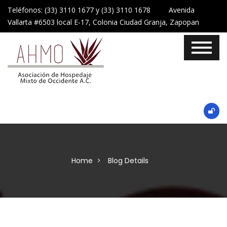
Teléfonos: (33) 3110 1677 y (33) 3110 1678 Avenida
Vallarta #6503 local E-17, Colonia Ciudad Granja, Zapopan
Home
Blog Details