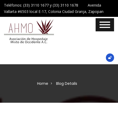
Teléfonos: (33) 3110 1677 y (33) 3110 1678 Avenida
Vallarta #6503 local E-17, Colonia Ciudad Granja, Zapopan
Home
Blog Details