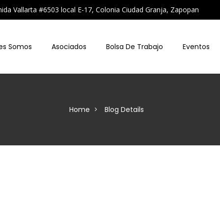
a Vallarta #6503 local E-17, Colonia Ciudad Granja, Zapopan
es Somos
Asociados
Bolsa De Trabajo
Eventos
Home
Blog Details