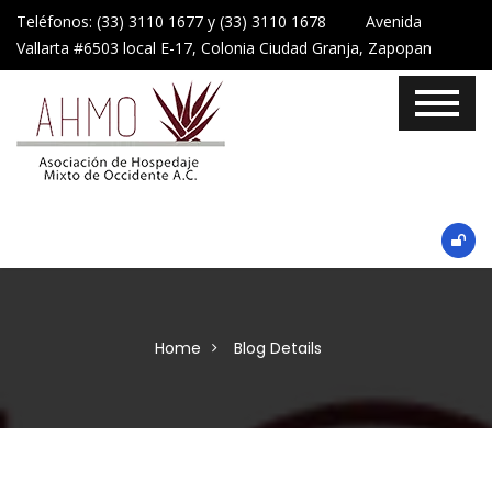
Teléfonos: (33) 3110 1677 y (33) 3110 1678 Avenida
Vallarta #6503 local E-17, Colonia Ciudad Granja, Zapopan
Home
Blog Details