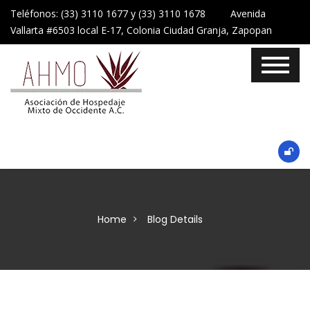
Teléfonos: (33) 3110 1677 y (33) 3110 1678 Avenida
Vallarta #6503 local E-17, Colonia Ciudad Granja, Zapopan
Home
Blog Details