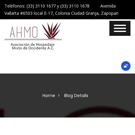
Teléfonos: (33) 3110 1677 y (33) 3110 1678 Avenida
Vallarta #6503 local E-17, Colonia Ciudad Granja, Zapopan
Home
Blog Details