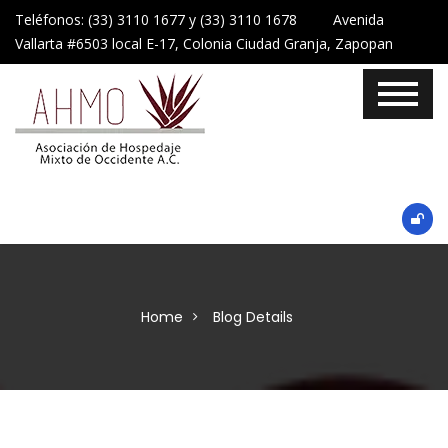
Teléfonos: (33) 3110 1677 y (33) 3110 1678 Avenida
Vallarta #6503 local E-17, Colonia Ciudad Granja, Zapopan
Home
Blog Details