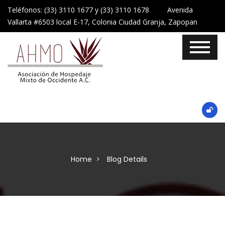
Teléfonos: (33) 3110 1677 y (33) 3110 1678 Avenida
Vallarta #6503 local E-17, Colonia Ciudad Granja, Zapopan
Home
Blog Details