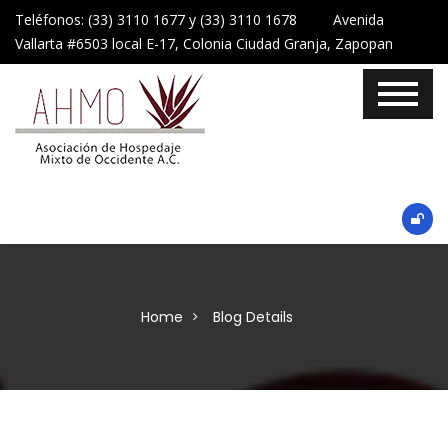
Teléfonos: (33) 3110 1677 y (33) 3110 1678 Avenida
Vallarta #6503 local E-17, Colonia Ciudad Granja, Zapopan
Home
Blog Details